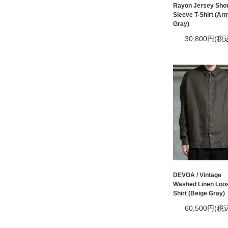
Rayon Jersey Shor
Sleeve T-Shirt (Ar
Gray)
30,800円(税
DEVOA / Vintage
Washed Linen Loos
Shirt (Beige Gray)
60,500円(税