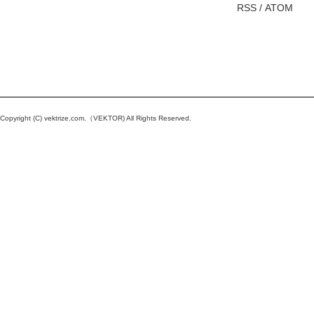
RSS
/
ATOM
Copyright (C)
vektrize.com
.（VEKTOR) All Rights Reserved.