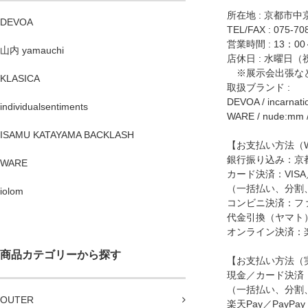
所在地 : 京都市中
DEVOA
TEL/FAX : 075-70
営業時間 : 13：00
山内 yamauchi
店休日 : 水曜日
※展示会出張など
KLASICA
取扱ブランド :
DEVOA
/
incarnati
individualsentiments
WARE
/
nude:mm
ISAMU KATAYAMA BACKLASH
【お支払い方法（
銀行振り込み：京
WARE
カード決済：VISA／
（一括払い、分割
iolom
コンビニ決済：フ
代金引換（ヤマト
オンライン決済：楽
商品カテゴリーから探す
【お支払い方法（
現金／カード決済：V
（一括払い、分割
OUTER
楽天Pay／PayPay