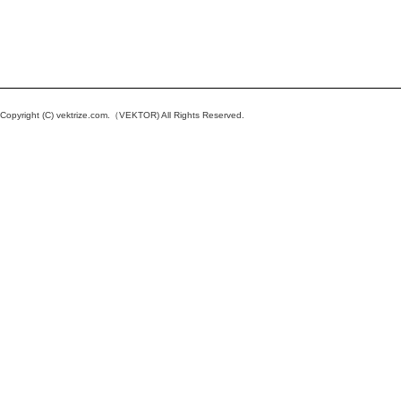
Copyright (C)
vektrize.com
.（VEKTOR) All Rights Reserved.