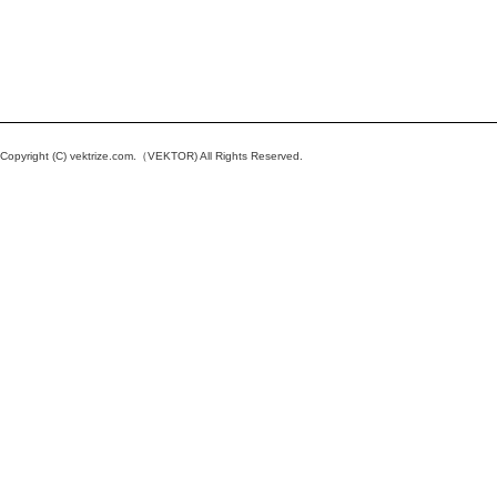
Copyright (C)
vektrize.com
.（VEKTOR) All Rights Reserved.