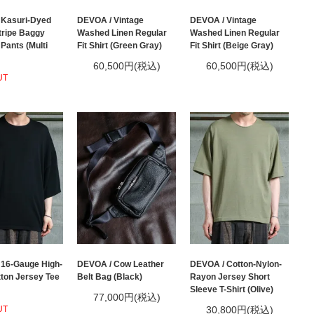
 Kasuri-Dyed
DEVOA / Vintage
DEVOA / Vintage
tripe Baggy
Washed Linen Regular
Washed Linen Regular
Pants (Multi
Fit Shirt (Green Gray)
Fit Shirt (Beige Gray)
60,500円(税込)
60,500円(税込)
UT
16-Gauge High-
DEVOA / Cow Leather
DEVOA / Cotton-Nylon-
tton Jersey Tee
Belt Bag (Black)
Rayon Jersey Short
Sleeve T-Shirt (Olive)
77,000円(税込)
UT
30,800円(税込)