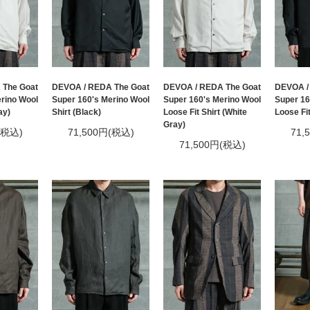
 The Goat
DEVOA / REDA The Goat
DEVOA / REDA The Goat
DEVOA /
rino Wool
Super 160's Merino Wool
Super 160's Merino Wool
Super 16
ay)
Shirt (Black)
Loose Fit Shirt (White
Loose Fit
Gray)
(税込)
71,500円(税込)
71,
71,500円(税込)