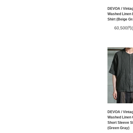
DEVOA / Vinta
Washed Linen L
Shirt (Beige Gr
60,500円
DEVOA / Vinta
Washed Linen C
Short Sleeve Sh
(Green Gray)