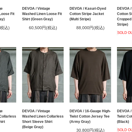
ge
DEVOA / Vintage
DEVOA / Kasuri-Dyed
DEVOA /
oose Fit
Washed Linen Loose Fit
Cotton Stripe Jacket
Cotton S
ay)
Shirt (Green Gray)
(Multi Stripe)
Cropped 
Stripe)
(税込)
60,500円(税込)
88,000円(税込)
SOLD O
ge
DEVOA / Vintage
DEVOA / 16-Gauge High-
DEVOA / 
ollarless
Washed Linen Collarless
Twist Cotton Jersey Tee
Twist Co
irt
Short Sleeve Shirt
(Army Gray)
(Black)
(Beige Gray)
30,800円(税込)
SOLD O