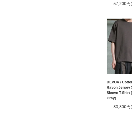
57,200円
DEVOA / Cotto
Rayon Jersey 
Sleeve T-Shirt
Gray)
30,800円