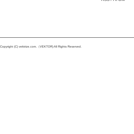
Copyright (C)
vektrize.com
.（VEKTOR) All Rights Reserved.