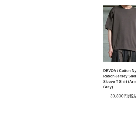
DEVOA / Cotton-Ny
Rayon Jersey Shor
Sleeve T-Shirt (Ar
Gray)
30,800円(税