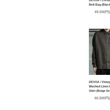
DEVOA / Cordu
Belt Bag (Blac
49,500円
DEVOA / Vinta
Washed Linen L
Shirt (Beige Gr
60,500円