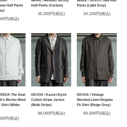
inen
WARE / Medium Jersey
WARE / Stretch Twill Half
one Half Pants
Half Pants (Carbon)
Pants (Light Gray)
ay)
35,200円(税込)
34,100円(税込)
100円(税込)
 REDA The Goat
DEVOA / Kasuri-Dyed
DEVOA / Vintage
0's Merino Wool
Cotton Stripe Jacket
Washed Linen Regular
 Shirt (White
(Multi Stripe)
Fit Shirt (Beige Gray)
88,000円(税込)
60,500円(税込)
500円(税込)