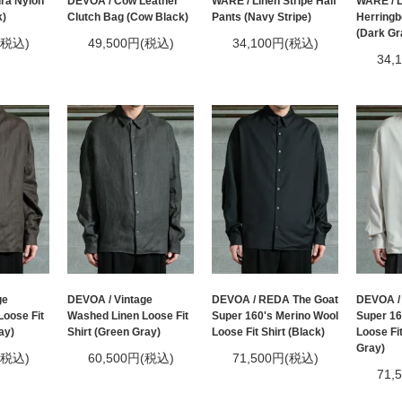
ra Nylon
DEVOA / Cow Leather
WARE / Linen Stripe Half
WARE / L
k)
Clutch Bag (Cow Black)
Pants (Navy Stripe)
Herringb
(Dark Gr
(税込)
49,500円(税込)
34,100円(税込)
34,
ge
DEVOA / Vintage
DEVOA / REDA The Goat
DEVOA /
oose Fit
Washed Linen Loose Fit
Super 160's Merino Wool
Super 16
ay)
Shirt (Green Gray)
Loose Fit Shirt (Black)
Loose Fit
Gray)
(税込)
60,500円(税込)
71,500円(税込)
71,