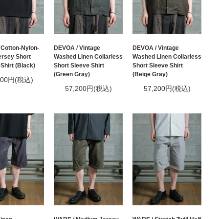
Cotton-Nylon-
DEVOA / Vintage
DEVOA / Vintage
rsey Short
Washed Linen Collarless
Washed Linen Collarless
Shirt (Black)
Short Sleeve Shirt
Short Sleeve Shirt
(Green Gray)
(Beige Gray)
800円(税込)
57,200円(税込)
57,200円(税込)