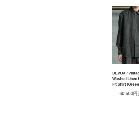
DEVOA / Vinta
Washed Linen 
Fit Shirt (Gree
60,500円