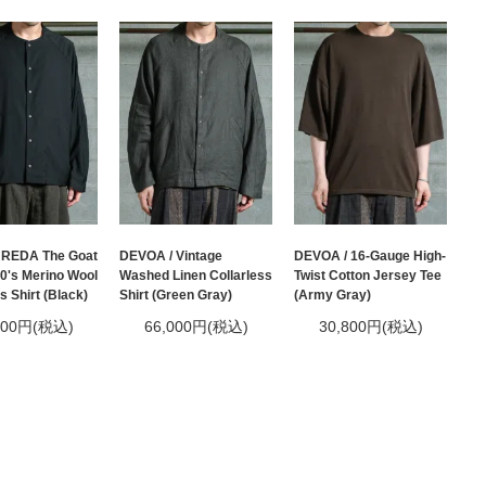
 REDA The Goat
DEVOA / Vintage
DEVOA / 16-Gauge High-
0's Merino Wool
Washed Linen Collarless
Twist Cotton Jersey Tee
s Shirt (Black)
Shirt (Green Gray)
(Army Gray)
800円(税込)
66,000円(税込)
30,800円(税込)