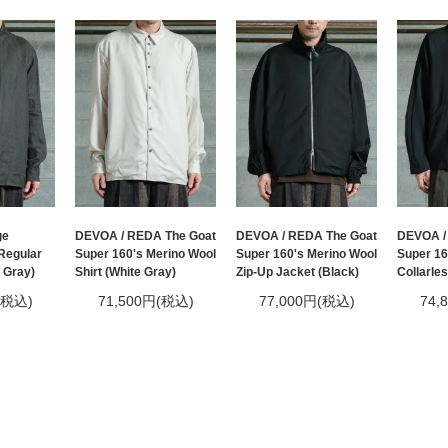
ge
DEVOA / REDA The Goat
DEVOA / REDA The Goat
DEVOA /
Regular
Super 160's Merino Wool
Super 160's Merino Wool
Super 16
n Gray)
Shirt (White Gray)
Zip-Up Jacket (Black)
Collarles
(税込)
71,500円(税込)
77,000円(税込)
74,