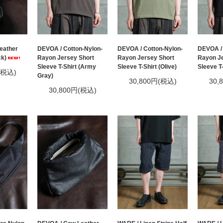
eather
DEVOA / Cotton-Nylon-
DEVOA / Cotton-Nylon-
DEVOA / 
ck)
Rayon Jersey Short
Rayon Jersey Short
Rayon Je
Sleeve T-Shirt (Army
Sleeve T-Shirt (Olive)
Sleeve T-
(税込)
Gray)
30,800円(税込)
30,
30,800円(税込)