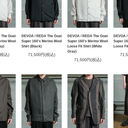
 The Goat
DEVOA / REDA The Goat
DEVOA / REDA The Goat
DEVOA /
rino Wool
Super 160's Merino Wool
Super 160's Merino Wool
Super 16
ay)
Shirt (Black)
Loose Fit Shirt (White
Loose Fit
Gray)
(税込)
71,500円(税込)
71,
71,500円(税込)