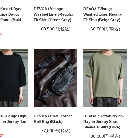
 Kasuri-Dyed
DEVOA / Vintage
DEVOA / Vintage
tripe Baggy
Washed Linen Regular
Washed Linen Regular
Pants (Multi
Fit Shirt (Green Gray)
Fit Shirt (Beige Gray)
60,500円(税込)
60,500円(税込)
UT
16-Gauge High-
DEVOA / Cow Leather
DEVOA / Cotton-Nylon-
tton Jersey Tee
Belt Bag (Black)
Rayon Jersey Short
Sleeve T-Shirt (Olive)
77,000円(税込)
UT
30,800円(税込)