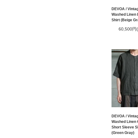
DEVOA / Vinta
Washed Linen L
Shirt (Beige Gr
60,500円
DEVOA / Vinta
Washed Linen C
Short Sleeve Sh
(Green Gray)