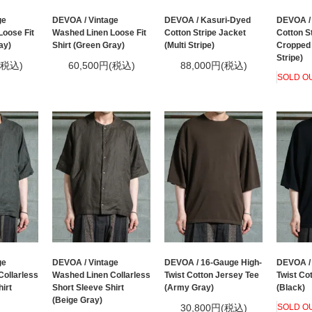
ge
DEVOA / Vintage
DEVOA / Kasuri-Dyed
DEVOA /
oose Fit
Washed Linen Loose Fit
Cotton Stripe Jacket
Cotton S
ay)
Shirt (Green Gray)
(Multi Stripe)
Cropped 
Stripe)
(税込)
60,500円(税込)
88,000円(税込)
SOLD O
ge
DEVOA / Vintage
DEVOA / 16-Gauge High-
DEVOA / 
ollarless
Washed Linen Collarless
Twist Cotton Jersey Tee
Twist Co
irt
Short Sleeve Shirt
(Army Gray)
(Black)
(Beige Gray)
30,800円(税込)
SOLD O