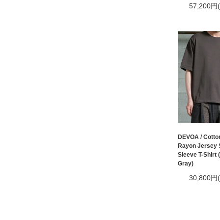
57,200円
DEVOA / Cotto
Rayon Jersey 
Sleeve T-Shirt
Gray)
30,800円