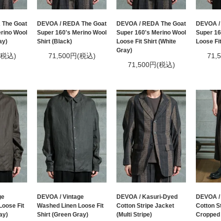
 The Goat
DEVOA / REDA The Goat
DEVOA / REDA The Goat
DEVOA /
rino Wool
Super 160's Merino Wool
Super 160's Merino Wool
Super 16
ay)
Shirt (Black)
Loose Fit Shirt (White
Loose Fit
Gray)
(税込)
71,500円(税込)
71,
71,500円(税込)
ge
DEVOA / Vintage
DEVOA / Kasuri-Dyed
DEVOA /
oose Fit
Washed Linen Loose Fit
Cotton Stripe Jacket
Cotton S
ay)
Shirt (Green Gray)
(Multi Stripe)
Cropped 