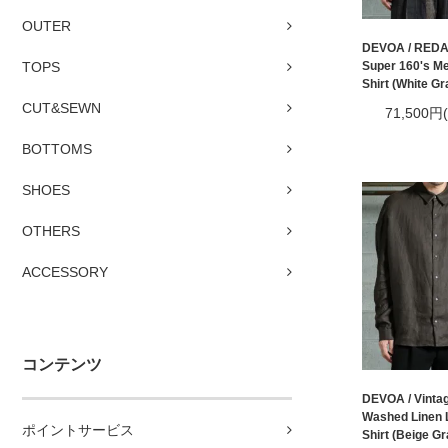
OUTER
DEVOA / REDA
Super 160's Me
TOPS
Shirt (White Gr
CUT&SEWN
71,500円
BOTTOMS
SHOES
OTHERS
ACCESSORY
コンテンツ
DEVOA / Vinta
Washed Linen L
ポイントサービス
Shirt (Beige Gr