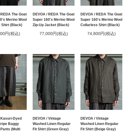
 REDA The Goat
DEVOA / REDA The Goat
DEVOA / REDA The Goat
0's Merino Wool
Super 160's Merino Wool
Super 160's Merino Wool
 Shirt (Black)
Zip-Up Jacket (Black)
Collarless Shirt (Black)
500円(税込)
77,000円(税込)
74,800円(税込)
 Kasuri-Dyed
DEVOA / Vintage
DEVOA / Vintage
tripe Baggy
Washed Linen Regular
Washed Linen Regular
Pants (Multi
Fit Shirt (Green Gray)
Fit Shirt (Beige Gray)