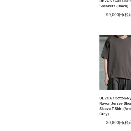
DEVOA / Calf Leat
Sneakers (Black)
99,000円(税
DEVOA / Cotton-Ny
Rayon Jersey Shor
Sleeve T-Shirt (Ar
Gray)
30,800円(税