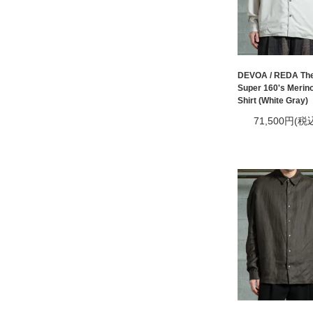
DEVOA / REDA The
Super 160's Merin
Shirt (White Gray)
71,500円(税