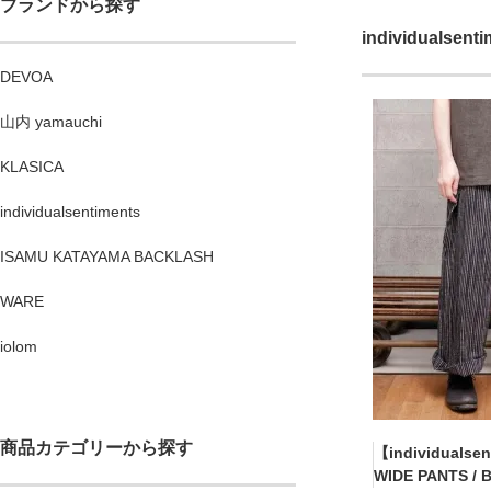
ブランドから探す
individualsent
DEVOA
山内 yamauchi
KLASICA
individualsentiments
ISAMU KATAYAMA BACKLASH
WARE
iolom
商品カテゴリーから探す
【individualse
WIDE PANTS / 